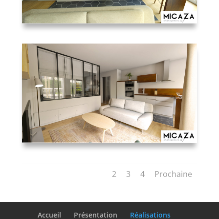
1
2
3
4
Prochaine
Accueil
Présentation
Réalisations